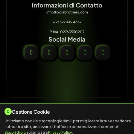
Informazioni di Contatto
info@bolabrothers.com
+39 327 419 4637
P.IVA: 02763530207
Social Media
© 2025 BOLA BROTHERS COMPANY. Tutti i Diritti Riservati.
Gestione Cookie
Cookie Policy
Privacy Policy
Alcune immagini di questo sito sono state generate con l'Intelligenza
Utilizziamo cookie e tecnologie simili per migliorare la tua esperienza
Artificiale.
sul nostro sito, analizzare il traffico e personalizzare i contenuti.
sulla nostra
.
Scopri di più
Privacy Policy