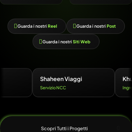
Guarda i nostri
Reel
Guarda i nostri
Post
Guarda i nostri
Siti Web
Shaheen Viaggi
Khushboo Brand
Servizio NCC
Ingrosso Alimentare
Scopri Tutti i Progetti