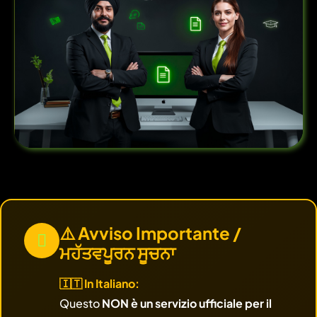
⚠️ Avviso Importante /
ਮਹੱਤਵਪੂਰਨ ਸੂਚਨਾ
🇮🇹 In Italiano:
Questo
NON è un servizio ufficiale per il