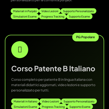
Materiali in Punjabi
Video Lezioni
Supporto Personalizzato
Simulazioni Esame
Progress Tracking
Supporto Esame
Più Popolare
Corso Patente B Italiano
Corso completo per patente B in lingua italiana con
materiali didattici aggiornati, video lezioni e supporto
personalizzato per tutti.
Materiali in Italiano
Video Lezioni
Supporto Personalizzato
Simulazioni Esame
Progress Tracking
Supporto Esame