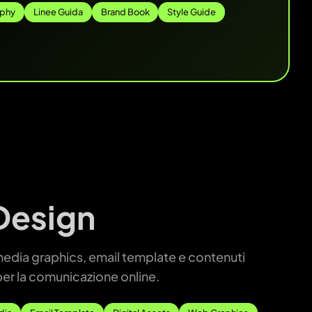
aphy
Linee Guida
Brand Book
Style Guide
 Design
edia graphics, email template e contenuti
 per la comunicazione online.