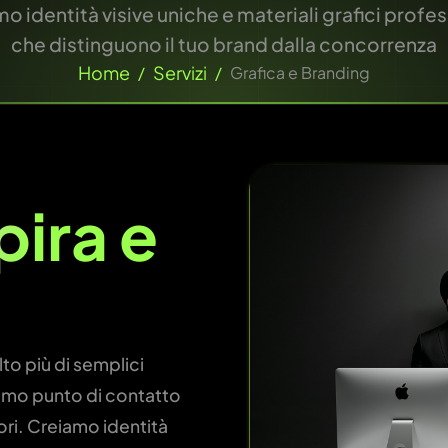
o identità visive uniche e materiali grafici profes
che distinguono il tuo brand dalla concorrenza
Home
Servizi
/
/
Grafica e Branding
pira
e
o più di semplici
 primo punto di contatto
alori. Creiamo identità