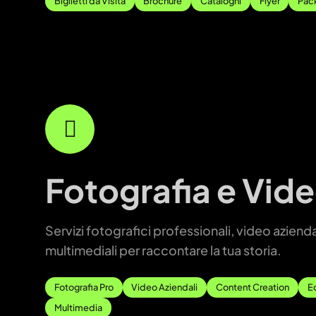
Biglietti da Visita
Brochure
Cataloghi
Flyer
Pac
Fotografia e Vid
Servizi fotografici professionali, video azienda
multimediali per raccontare la tua storia.
Fotografia Pro
Video Aziendali
Content Creation
Ed
Multimedia