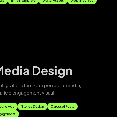
dia
Email Template
Digital Assets
Web Graphics
Media Design
i grafici ottimizzati per social media,
rie e engagement visual.
gne Ads
Stories Design
Carousel Posts
gagement