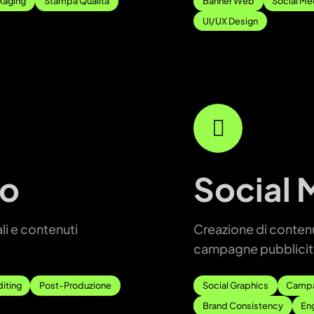
kaging
Stampa Qualità
Banner Web
Social Me
UI/UX Design
eo
Social 
li e contenuti
Creazione di contenut
campagne pubblicita
iting
Post-Produzione
Social Graphics
Campa
Brand Consistency
En