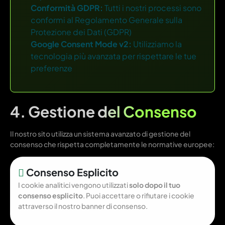
Conformità GDPR:
Tutti i nostri processi sono
conformi al Regolamento Generale sulla
Protezione dei Dati (GDPR)
Google Consent Mode v2:
Utilizziamo la
tecnologia più avanzata per rispettare le tue
preferenze
4. Gestione del Consenso
Il nostro sito utilizza un sistema avanzato di gestione del
consenso che rispetta completamente le normative europee:
Consenso Esplicito
I cookie analitici vengono utilizzati
solo dopo il tuo
consenso esplicito
. Puoi accettare o rifiutare i cookie
attraverso il nostro banner di consenso.