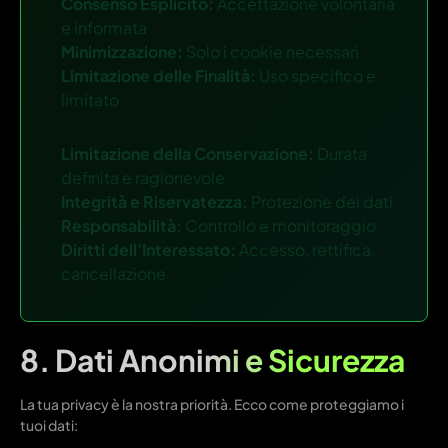
Consenso Esplicito:
Accettazione volontaria
e informata
Minimizzazione:
Solo i cookie necessari
Limitazione delle Finalità:
Uso specifico e
limitato
Limitazione della Conservazione:
Durata
definita e ragionevole
Integrità e Riservatezza:
Protezione dei dati
Responsabilità:
Controllo e monitoraggio
Diritti dell'Interessato:
Accesso, rettifica,
cancellazione
8. Dati Anonimi e Sicurezza
La tua privacy è la nostra priorità. Ecco come proteggiamo i
tuoi dati: